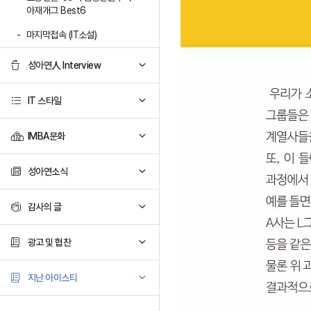
아재개그 Best6
마지막접속 (IT소설)
성아연人 Interview
IT 스타일
IMBA문화
성아연소식
감사의 글
광고 및 협찬
지난 아이스티