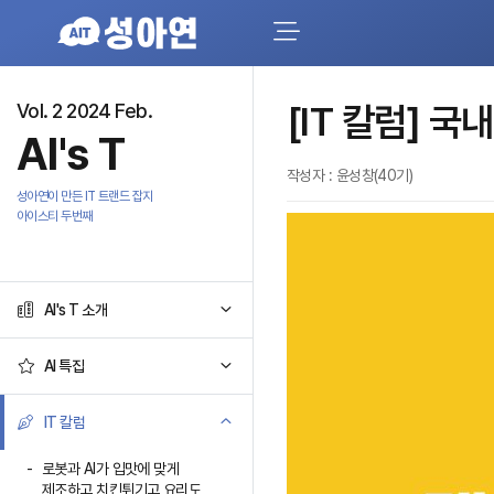
Vol. 2 2024 Feb.
[IT 칼럼] 
AI's T
작성자 : 윤성창(40기)
성아연이 만든 IT 트랜드 잡지
아이스티 두번째
AI's T 소개
AI 특집
IT 칼럼
로봇과 AI가 입맛에 맞게
제조하고 치킨튀기고 요리도