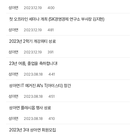
성아연
2023.12.19
400
첫 오프라인 세미나 개최 (SK경영경제 연구소 부사장 김지현)
성아연
2023.12.19
481
2023년 2학기 개강파티 성료
성아연
2023.12.19
391
23년 여름, 졸업을 축하합니다!
성아연
2023.08.18
441
성아연 IT 메거진 AI's T(아이스티) 창간
성아연
2023.08.18
451
성아연 플래시몹 행사 성료
성아연
2023.08.18
410
2023년 3대 성아연 회원모집