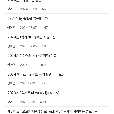
2024년 4대 성아연 활동보고
성아연
2024.08.20
450
24년 겨울, 졸업을 축하합니다!
성아연
2024.03.07
447
2024년 1학기 4대 성아연 회원모집
성아연
2024.02.05
485
2024년 성아연의 밤 (신년파티) 성료
성아연
2024.01.12
492
2024 아이스티 2월호, 작가 & 광고주 모집
성아연
2023.12.19
412
2023년 2학기를 마무리하며(회장인사)
성아연
2023.12.19
483
제2회 스쿨오브챔피온십 성료 (with 40대총학과 함께하는 콜로키움)