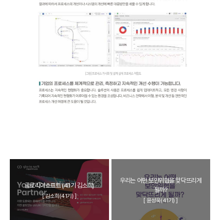
우리는 어떤 보안위협을 맞닥뜨리게
글로리아소프트 (41기 김소희)
될까?
[ 김소희(41기) ]
[ 윤성욱(41기) ]