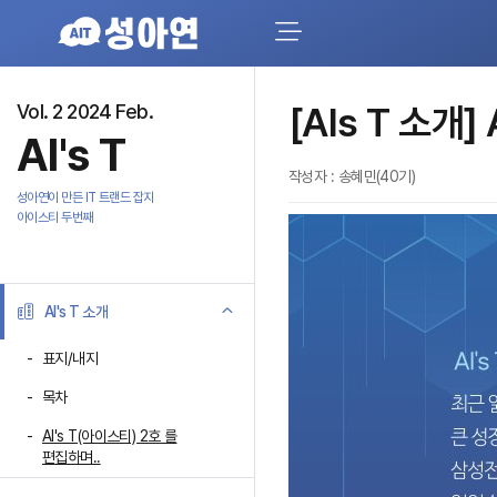
Vol. 2 2024 Feb.
[AIs T 소개]
AI's T
작성자 : 송혜민(40기)
성아연이 만든 IT 트랜드 잡지
아이스티 두번째
AI's T 소개
표지/내지
목차
AI's T(아이스티) 2호 를
편집하며..