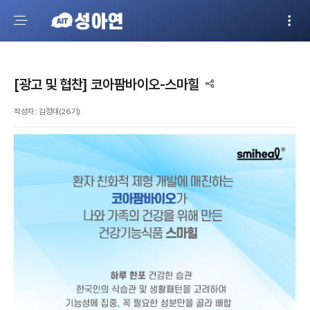
[광고 및 협찬] 코아팜바이오-스마힐
작성자 : 김정태(26기)