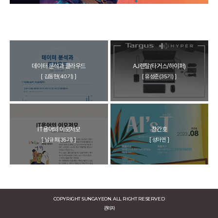
데이터 분석과 클라우드
AJ렌탈(타거스/하이퍼)
[ 김동현(40기) ]
[ 유성준(35기) ]
IT용어의 이모저모
창간호
[ 남규희(35기) ]
[ 성아연 ]
COPYRIGHT SUNGAYEON. ALL RIGHT RESERVED
관리자