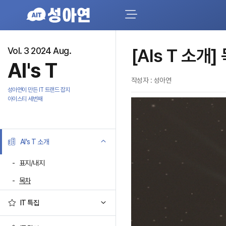
Vol. 3 2024 Aug.
[AIs T 소개]
AI's T
작성자 : 성아연
성아연이 만든 IT 트랜드 잡지
아이스티 세번째
AI's T 소개
표지/내지
목차
IT 특집